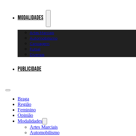
Modalidades
Artes Marciais
Automobilismo
Canoagem
Futsal
Diversos
Publicidade
Braga
Região
Feminino
Opinião
Modalidades
Artes Marciais
Automobilismo