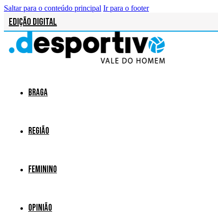
Saltar para o conteúdo principal
Ir para o footer
Edição Digital
Braga
Região
Feminino
Opinião