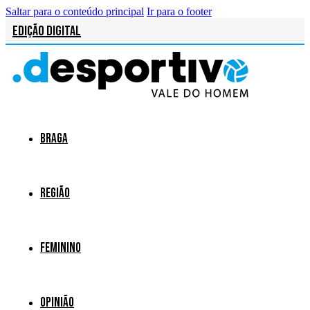
Saltar para o conteúdo principal
Ir para o footer
Edição Digital
Braga
Região
Feminino
Opinião