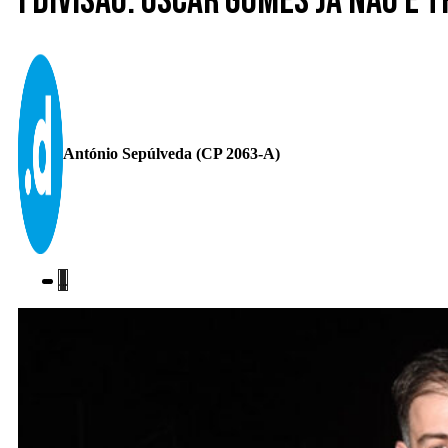
I Divisão. Óscar Gomes já não é
António Sepúlveda (CP 2063-A)