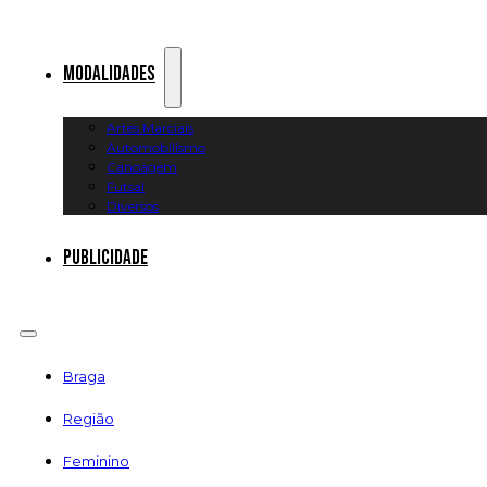
Modalidades
Artes Marciais
Automobilismo
Canoagem
Futsal
Diversos
Publicidade
Braga
Região
Feminino