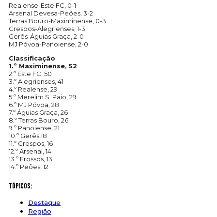
Realense-Este FC, 0-1
Arsenal Devesa-Peões, 3-2
Terras Bouro-Maximinense, 0-3
Crespos-Alegrienses, 1-3
Gerês-Águias Graça, 2-0
MJ Póvoa-Panoiense, 2-0
Classificação
1.º Maximinense, 52
2.º Este FC, 50
3.º Alegrienses, 41
4.º Realense, 29
5.º Merelim S. Paio, 29
6.º MJ Póvoa, 28
7.º Águias Graça, 26
8.º Terras Bouro, 26
9.º Panoiense, 21
10.º Gerês,18
11.º Crespos, 16
12.º Arsenal, 14
13.º Frossos, 13
14.º Peões, 12
Tópicos:
Destaque
Região