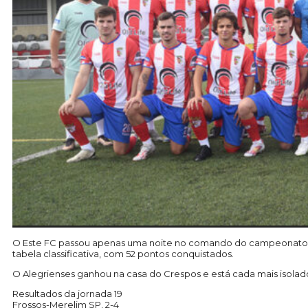
O Este FC passou apenas uma noite no comando do campeonato da Sé
tabela classificativa, com 52 pontos conquistados.
O Alegrienses ganhou na casa do Crespos e está cada mais isolado
Resultados da jornada 19
Frossos-Merelim SP, 2-4