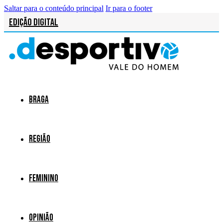
Saltar para o conteúdo principal
Ir para o footer
Edição Digital
Braga
Região
Feminino
Opinião