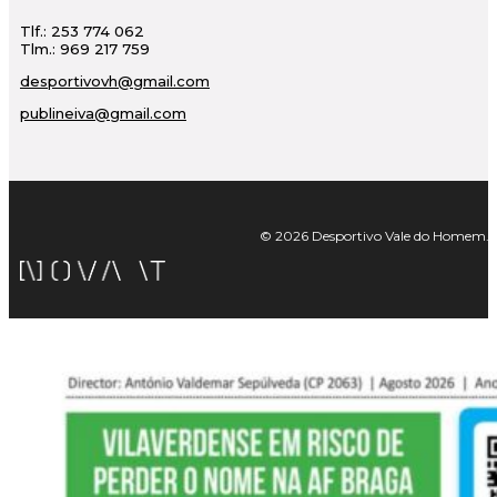
Tlf.: 253 774 062
Tlm.: 969 217 759
desportivovh@gmail.com
publineiva@gmail.com
© 2026 Desportivo Vale do Homem. Tod