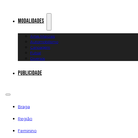
Modalidades
Artes Marciais
Automobilismo
Canoagem
Futsal
Diversos
Publicidade
Braga
Região
Feminino