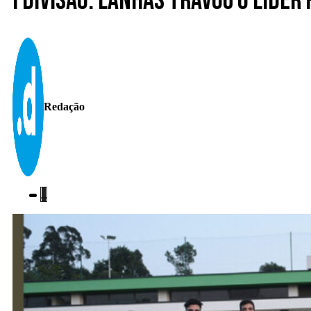
I divisão. Lanhas travou o líder
Redação