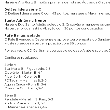
Na série A, o Roriz B impôs a primeira derrota ao Águias da Graça
Delães lidera série C
O Delães lidera a série C com 43 pontos, mais que o Maximinense,
Santo Adrião na frente
Na série D, o Santo Adrião goleou o S. Cristóvão e manteve os c
No terceiro lugar está o Abação com 36 pontos conquistados.
Fafe B mais isolado
O Fafe B venceu o Cepanense e aproveitou o empate do Gandarela c
Mosteiro segue na terceira posição com 36 pontos.
Por sua vez, o GD Gerês marcou quatro golos ao Alvite e subiu ao 5
Confira os resultados
Série A
Sta. Maria B – Figueiredo, 2-3
Operário – Martim B, 4-1
Ribeirão B – Celeirós B
FC Tadim – Marinhas B, 2-0
Águias Graça – Roriz B, 3-4
Condor – Gondifelos, 2-4
Série B
Rendufe – Merelim S. Paio, 0-3
Porto d’Ave – Louro B, 5-3
S. Mamede-Cabanelas, 4-2