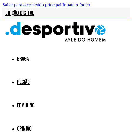
Saltar para o conteúdo principal
Ir para o footer
Edição Digital
Braga
Região
Feminino
Opinião