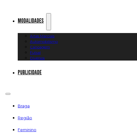
Modalidades
Artes Marciais
Automobilismo
Canoagem
Futsal
Diversos
Publicidade
Braga
Região
Feminino