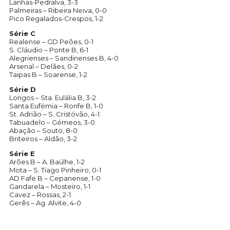
Lanhas-Pedralva, 3-3
Palmeiras – Ribeira Neiva, 0-0
Pico Regalados-Crespos, 1-2
Série C
Realense – GD Peões, 0-1
S. Cláudio – Ponte B, 6-1
Alegrienses – Sandinenses B, 4-0
Arsenal – Delães, 0-2
Taipas B – Soarense, 1-2
Série D
Longos – Sta. Eulália B, 3-2
Santa Eufémia – Ronfe B, 1-0
St. Adrião – S. Cristóvão, 4-1
Tabuadelo – Gémeos, 3-0
Abação – Souto, 8-0
Briteiros – Aldão, 3-2
Série E
Arões B – A. Baúlhe, 1-2
Mota – S. Tiago Pinheiro, 0-1
AD Fafe B – Cepanense, 1-0
Gandarela – Mosteiro, 1-1
Cavez – Rossas, 2-1
Gerês – Ag. Alvite, 4-0