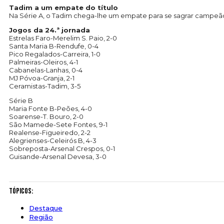
Tadim a um empate do título
Na Série A, o Tadim chega-lhe um empate para se sagrar campeão
Jogos da 24.ª jornada
Estrelas Faro-Merelim S. Paio, 2-0
Santa Maria B-Rendufe, 0-4
Pico Regalados-Carreira, 1-0
Palmeiras-Oleiros, 4-1
Cabanelas-Lanhas, 0-4
MJ Póvoa-Granja, 2-1
Ceramistas-Tadim, 3-5
Série B
Maria Fonte B-Peões, 4-0
Soarense-T. Bouro, 2-0
São Mamede-Sete Fontes, 9-1
Realense-Figueiredo, 2-2
Alegrienses-Celeirós B, 4-3
Sobreposta-Arsenal Crespos, 0-1
Guisande-Arsenal Devesa, 3-0
Tópicos:
Destaque
Região