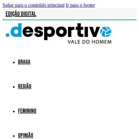
Saltar para o conteúdo principal
Ir para o footer
Edição Digital
Braga
Região
Feminino
Opinião