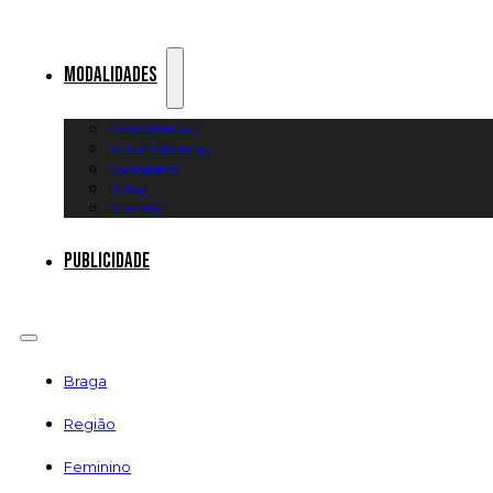
Modalidades
Artes Marciais
Automobilismo
Canoagem
Futsal
Diversos
Publicidade
Braga
Região
Feminino