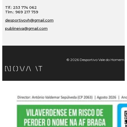
Tlf.: 253 774 062
Tlm.: 969 217 759
desportivovh@gmail.com
publineiva@gmail.com
© 2026 Desportivo Vale do Homem. Tod