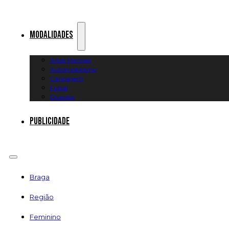
Modalidades
Artes Marciais
Automobilismo
Canoagem
Futsal
Diversos
Publicidade
Braga
Região
Feminino