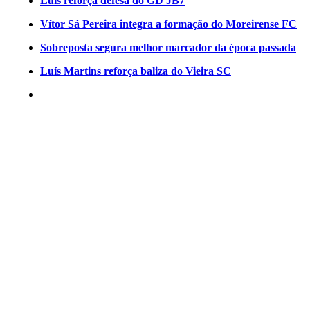
Luís reforça defesa do GD JB7
Vítor Sá Pereira integra a formação do Moreirense FC
Sobreposta segura melhor marcador da época passada
Luís Martins reforça baliza do Vieira SC