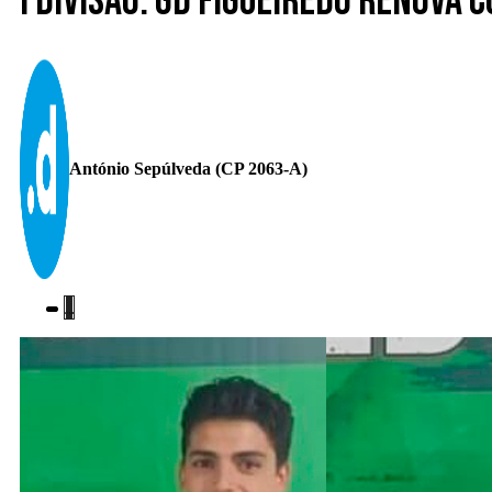
I Divisão. GD Figueiredo renova 
António Sepúlveda (CP 2063-A)