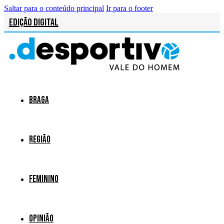
Saltar para o conteúdo principal
Ir para o footer
Edição Digital
Braga
Região
Feminino
Opinião