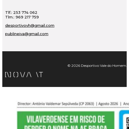
Tlf.: 253 774 062
Tlm.: 969 217 759
desportivovh@gmail.com
publineiva@gmail.com
© 2026 Desportivo Vale do Homem. Tod