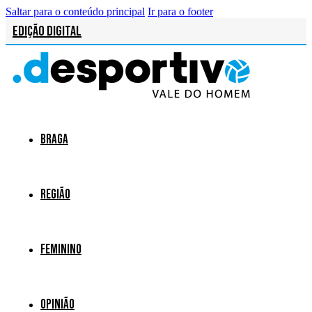
Saltar para o conteúdo principal
Ir para o footer
Edição Digital
Braga
Região
Feminino
Opinião