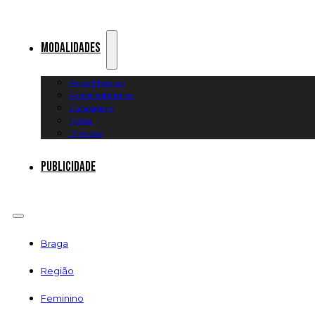
Modalidades
Artes Marciais
Automobilismo
Canoagem
Futsal
Diversos
Publicidade
Braga
Região
Feminino