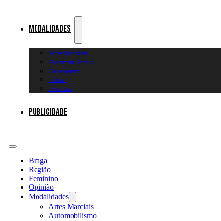
Modalidades
Artes Marciais
Automobilismo
Canoagem
Futsal
Diversos
Publicidade
Braga
Região
Feminino
Opinião
Modalidades
Artes Marciais
Automobilismo