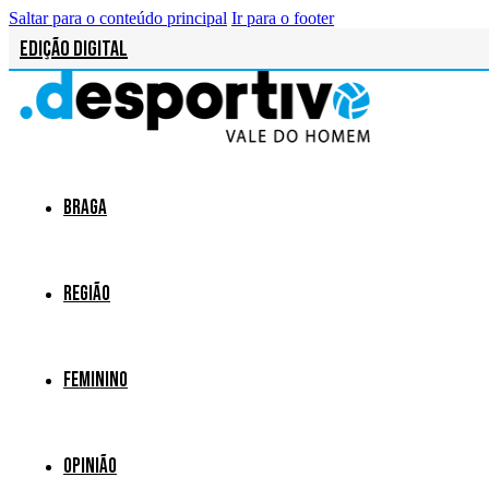
Saltar para o conteúdo principal
Ir para o footer
Edição Digital
Braga
Região
Feminino
Opinião