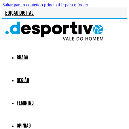
Saltar para o conteúdo principal
Ir para o footer
Edição Digital
Braga
Região
Feminino
Opinião