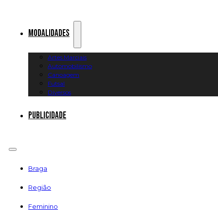
Modalidades
Artes Marciais
Automobilismo
Canoagem
Futsal
Diversos
Publicidade
Braga
Região
Feminino