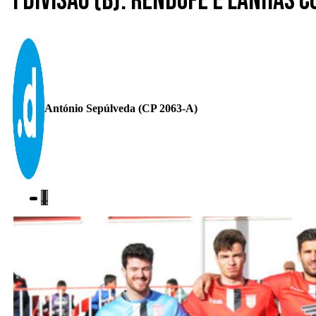
I Divisão (B). Rendufe e Lanhas 
António Sepúlveda (CP 2063-A)