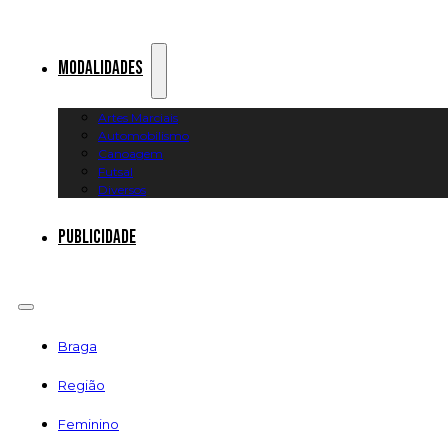
Modalidades
Artes Marciais
Automobilismo
Canoagem
Futsal
Diversos
Publicidade
Braga
Região
Feminino