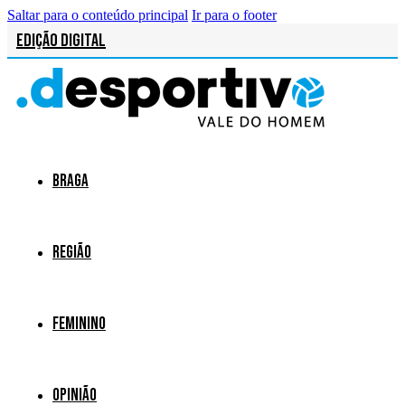
Saltar para o conteúdo principal
Ir para o footer
Edição Digital
Braga
Região
Feminino
Opinião