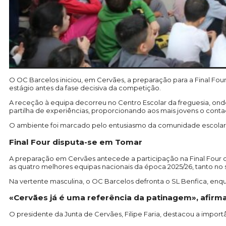
O
OC Barcelos
iniciou, em Cervães, a preparação para a Final Fo
estágio antes da fase decisiva da competição.
A receção à equipa decorreu no Centro Escolar da freguesia, ond
partilha de experiências, proporcionando aos mais jovens o cont
O ambiente foi marcado pelo entusiasmo da comunidade escolar, 
Final Four disputa-se em Tomar
A preparação em Cervães antecede a participação na Final Four da
as quatro melhores equipas nacionais da época 2025/26, tanto no
Na vertente masculina, o OC Barcelos defronta o
SL Benfica
, enq
«Cervães já é uma referência da patinagem», afirma 
O presidente da Junta de Cervães,
Filipe Faria
, destacou a import