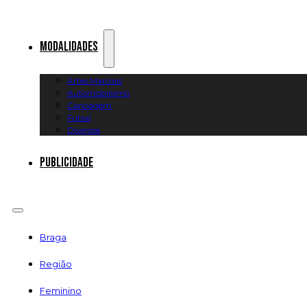
Modalidades
Artes Marciais
Automobilismo
Canoagem
Futsal
Diversos
Publicidade
Braga
Região
Feminino