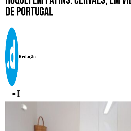
Hóquei em Patins. Cervães, em V
de Portugal
Redação