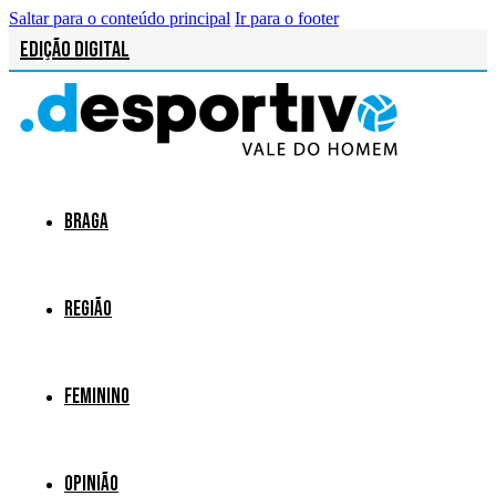
Saltar para o conteúdo principal
Ir para o footer
Edição Digital
Braga
Região
Feminino
Opinião