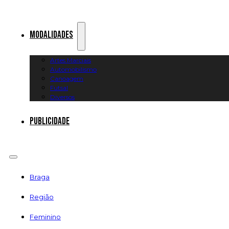
Modalidades
Artes Marciais
Automobilismo
Canoagem
Futsal
Diversos
Publicidade
Braga
Região
Feminino