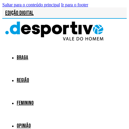
Saltar para o conteúdo principal
Ir para o footer
Edição Digital
Braga
Região
Feminino
Opinião