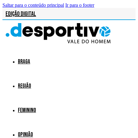
Saltar para o conteúdo principal
Ir para o footer
Edição Digital
Braga
Região
Feminino
Opinião