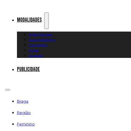
Modalidades
Artes Marciais
Automobilismo
Canoagem
Futsal
Diversos
Publicidade
Braga
Região
Feminino