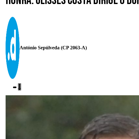
Honra. Ulisses Costa dirige o D
António Sepúlveda (CP 2063-A)