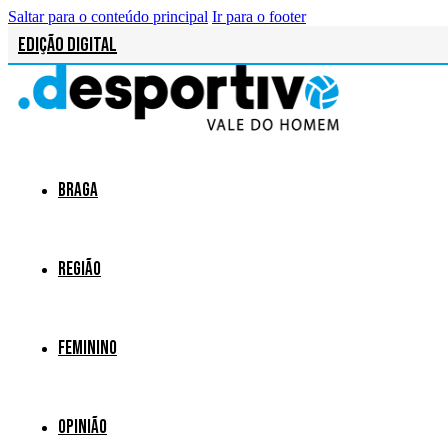
Saltar para o conteúdo principal
Ir para o footer
Edição Digital
Braga
Região
Feminino
Opinião