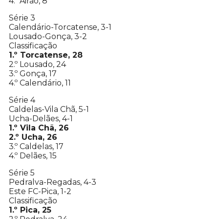
4.º Airão, 8
Série 3
Calendário-Torcatense, 3-1
Lousado-Gonça, 3-2
Classificação
1.º Torcatense, 28
2.º Lousado, 24
3.º Gonça, 17
4.º Calendário, 11
Série 4
Caldelas-Vila Chã, 5-1
Ucha-Delães, 4-1
1.º Vila Chã, 26
2.º Ucha, 26
3.º Caldelas, 17
4.º Delães, 15
Série 5
Pedralva-Regadas, 4-3
Este FC-Pica, 1-2
Classificação
1.º Pica, 25