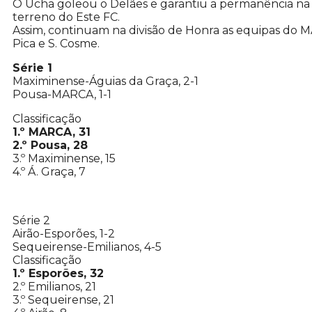
O Ucha goleou o Delães e garantiu a permanência na
terreno do Este FC.
Assim, continuam na divisão de Honra as equipas do M
Pica e S. Cosme.
Série 1
Maximinense-Águias da Graça, 2-1
Pousa-MARCA, 1-1
Classificação
1.º MARCA, 31
2.º Pousa, 28
3.º Maximinense, 15
4.º Á. Graça, 7
Série 2
Airão-Esporões, 1-2
Sequeirense-Emilianos, 4-5
Classificação
1.º Esporões, 32
2.º Emilianos, 21
3.º Sequeirense, 21