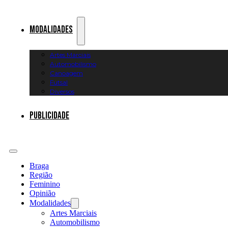
Modalidades
Artes Marciais
Automobilismo
Canoagem
Futsal
Diversos
Publicidade
Braga
Região
Feminino
Opinião
Modalidades
Artes Marciais
Automobilismo