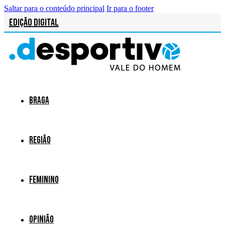
Saltar para o conteúdo principal
Ir para o footer
Edição Digital
Braga
Região
Feminino
Opinião