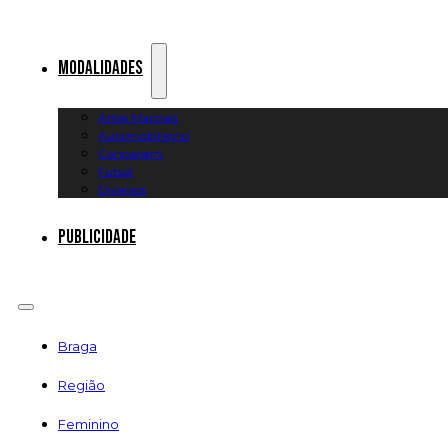
Modalidades
Artes Marciais
Automobilismo
Canoagem
Futsal
Diversos
Publicidade
Braga
Região
Feminino