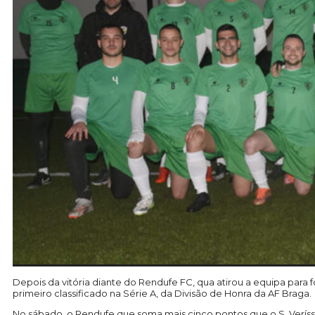
Depois da vitória diante do Rendufe FC, qua atirou a equipa para
primeiro classificado na Série A, da Divisão de Honra da AF Braga.
No sábado, o Rendufe que soma mais cinco pontos que o S. Veríss