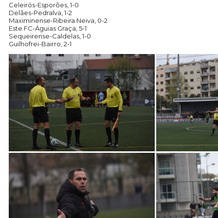
Celeirós-Esporões, 1-0
Delães-Pedralva, 1-2
Maximinense-Ribeira Neiva, 0-2
Este FC-Águias Graça, 5-1
Sequeirense-Caldelas, 1-0
Guilhofrei-Bairro, 2-1