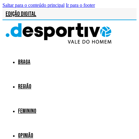
Saltar para o conteúdo principal
Ir para o footer
Edição Digital
Braga
Região
Feminino
Opinião