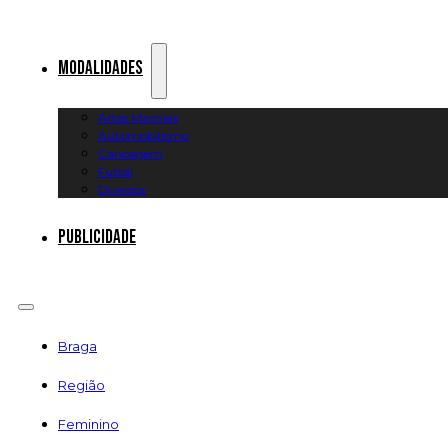
Modalidades
Artes Marciais
Automobilismo
Canoagem
Futsal
Diversos
Publicidade
Braga
Região
Feminino