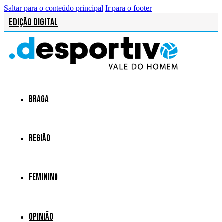
Saltar para o conteúdo principal
Ir para o footer
Edição Digital
Braga
Região
Feminino
Opinião