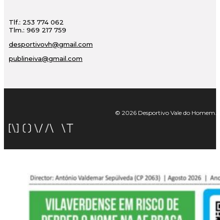
Tlf.: 253 774 062
Tlm.: 969 217 759
desportivovh@gmail.com
publineiva@gmail.com
© 2026 Desportivo Vale do Homem. Tod