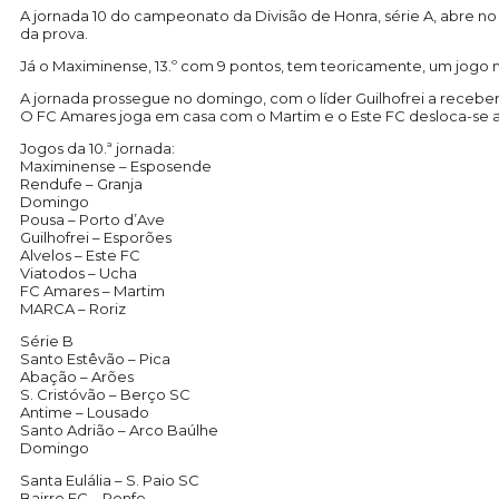
A jornada 10 do campeonato da Divisão de Honra, série A, abre no
da prova.
Já o Maximinense, 13.º com 9 pontos, tem teoricamente, um jogo m
A jornada prossegue no domingo, com o líder Guilhofrei a recebe
O FC Amares joga em casa com o Martim e o Este FC desloca-se a 
Jogos da 10.ª jornada:
Maximinense – Esposende
Rendufe – Granja
Domingo
Pousa – Porto d’Ave
Guilhofrei – Esporões
Alvelos – Este FC
Viatodos – Ucha
FC Amares – Martim
MARCA – Roriz
Série B
Santo Estêvão – Pica
Abação – Arões
S. Cristóvão – Berço SC
Antime – Lousado
Santo Adrião – Arco Baúlhe
Domingo
Santa Eulália – S. Paio SC
Bairro FC – Ronfe