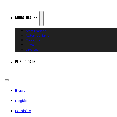
Modalidades
Artes Marciais
Automobilismo
Canoagem
Futsal
Diversos
Publicidade
Braga
Região
Feminino