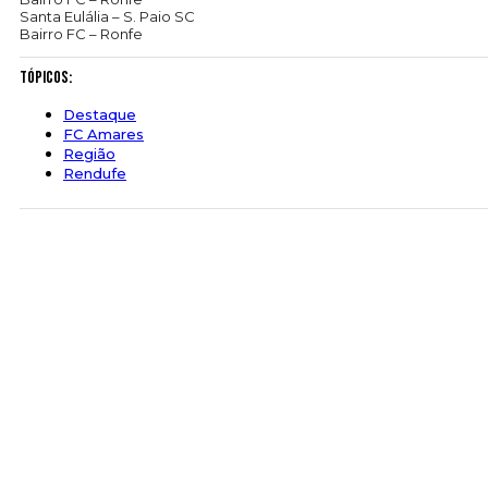
Santa Eulália – S. Paio SC
Bairro FC – Ronfe
Tópicos:
Destaque
FC Amares
Região
Rendufe