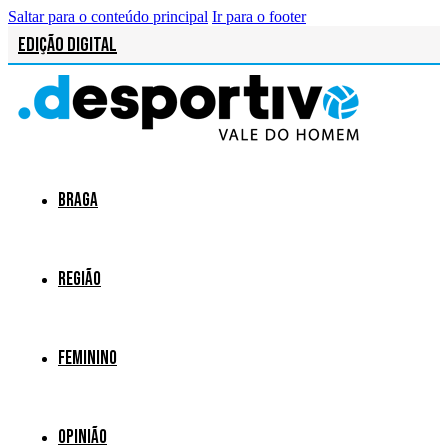
Saltar para o conteúdo principal
Ir para o footer
Edição Digital
Braga
Região
Feminino
Opinião