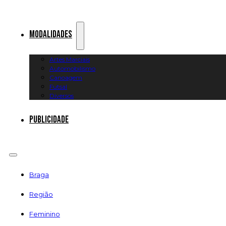
Modalidades
Artes Marciais
Automobilismo
Canoagem
Futsal
Diversos
Publicidade
Braga
Região
Feminino