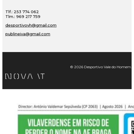
Tlf.: 253 774 062
Tlm.: 969 217 759
desportivovh@gmail.com
publineiva@gmail.com
© 2026 Desportivo Vale do Homem. Tod