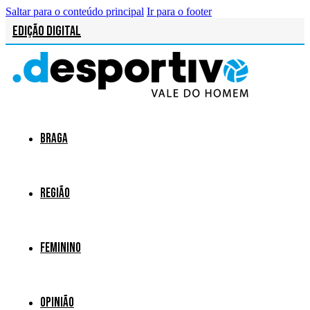
Saltar para o conteúdo principal
Ir para o footer
Edição Digital
Braga
Região
Feminino
Opinião