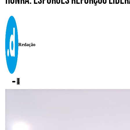
Honra. Esporões reforçou lider
Redação