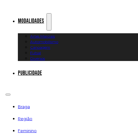
Modalidades
Artes Marciais
Automobilismo
Canoagem
Futsal
Diversos
Publicidade
Braga
Região
Feminino