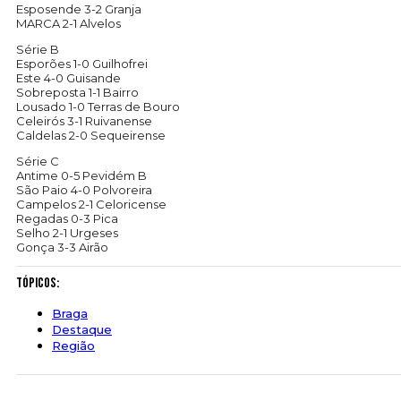
Esposende 3-2 Granja
MARCA 2-1 Alvelos
Série B
Esporões 1-0 Guilhofrei
Este 4-0 Guisande
Sobreposta 1-1 Bairro
Lousado 1-0 Terras de Bouro
Celeirós 3-1 Ruivanense
Caldelas 2-0 Sequeirense
Série C
Antime 0-5 Pevidém B
São Paio 4-0 Polvoreira
Campelos 2-1 Celoricense
Regadas 0-3 Pica
Selho 2-1 Urgeses
Gonça 3-3 Airão
Tópicos:
Braga
Destaque
Região