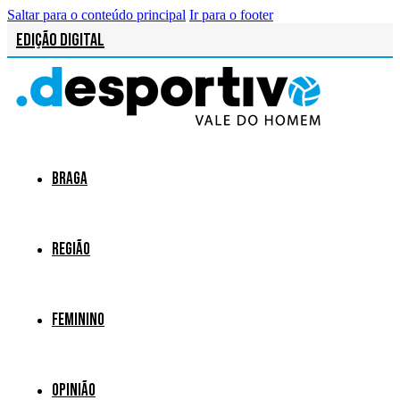
Saltar para o conteúdo principal
Ir para o footer
Edição Digital
Braga
Região
Feminino
Opinião