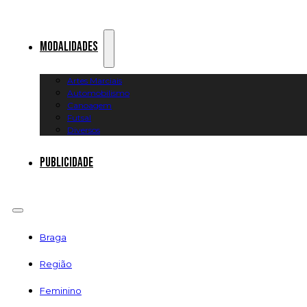
Modalidades
Artes Marciais
Automobilismo
Canoagem
Futsal
Diversos
Publicidade
Braga
Região
Feminino