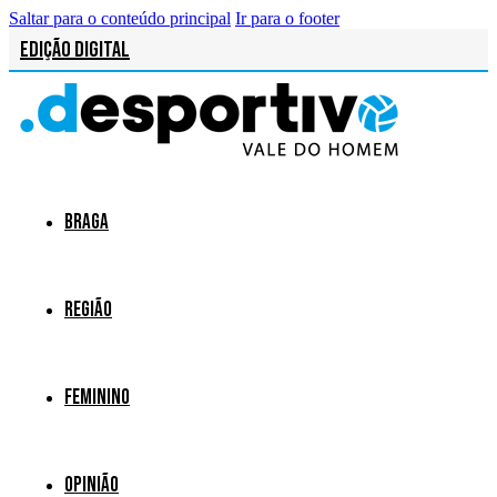
Saltar para o conteúdo principal
Ir para o footer
Edição Digital
Braga
Região
Feminino
Opinião