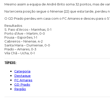
Mesmo assim a equipa de André Brito soma 32 pontos, mas de van
Na terceira posição segue o Ninense (22) que esta tarde, perdeu 
O GD Prado perdeu em casa com o FC Amares e desceu para o 5.º
Resultados
S. Paio d’Arcos – Marinhas, 0-1
Porto d’Ave – Martim, 0-0
Pousa – Esporões, 1-1
Cabreiros – Ninense, 4-2
Santa Maria – Dumiense, 0-0
Prado – Amares, 0-3
Vila Chã – Ucha, 0-1
Tópicos:
Categoria
Destaque
FC Amares
GD Prado
Região