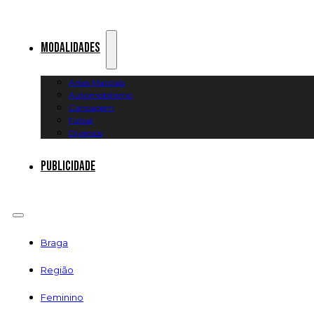
Modalidades
Artes Marciais
Automobilismo
Canoagem
Futsal
Diversos
Publicidade
Braga
Região
Feminino