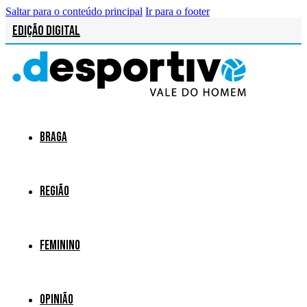
Saltar para o conteúdo principal
Ir para o footer
Edição Digital
Braga
Região
Feminino
Opinião