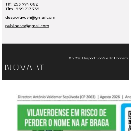
Tlf.: 253 774 062
Tlm.: 969 217 759
desportivovh@gmail.com
publineiva@gmail.com
© 2026 Desportivo Vale do Homem. Tod