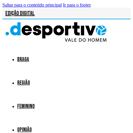
Saltar para o conteúdo principal
Ir para o footer
Edição Digital
Braga
Região
Feminino
Opinião