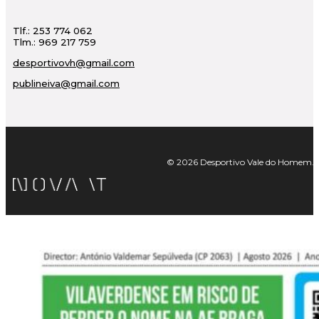
Tlf.: 253 774 062
Tlm.: 969 217 759
desportivovh@gmail.com
publineiva@gmail.com
© 2026 Desportivo Vale do Homem. Tod