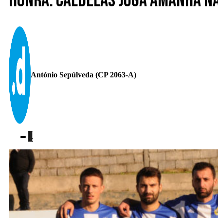
Honra. Caldelas joga amanhã n
António Sepúlveda (CP 2063-A)