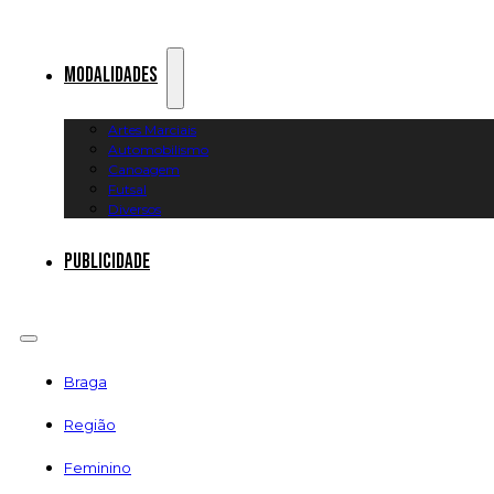
Modalidades
Artes Marciais
Automobilismo
Canoagem
Futsal
Diversos
Publicidade
Braga
Região
Feminino