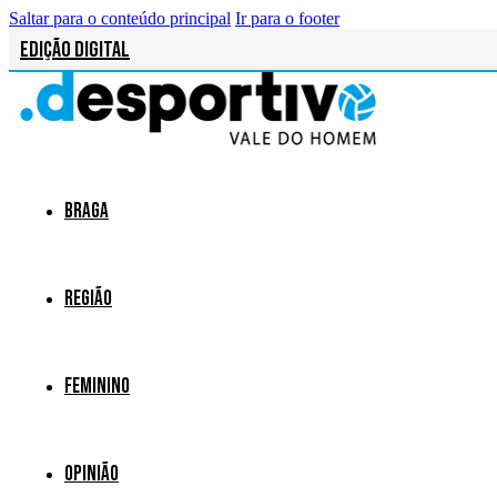
Saltar para o conteúdo principal
Ir para o footer
Edição Digital
Braga
Região
Feminino
Opinião