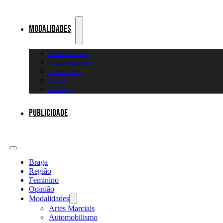
Modalidades
Artes Marciais
Automobilismo
Canoagem
Futsal
Diversos
Publicidade
Braga
Região
Feminino
Opinião
Modalidades
Artes Marciais
Automobilismo