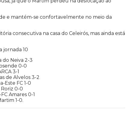
usa, já que o Martim perdeu na deslocação ao
ende e mantém-se confortavelmente no meio da
tória consecutiva na casa do Celeirós, mas ainda está
a jornada 10
ra do Neiva 2-3
posende 0-0
RCA 3-1
s de Alvelos 3-2
a-Este FC 1-0
 Roriz 0-0
-FC Amares 0-1
artim 1-0.