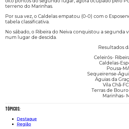
oito pontos do segundo lugar, agora ocupado pelo Po
terreno do Marinhas.
Por sua vez, o Caldelas empatou (0-0) com o Espos
tabela classificativa.
No sábado, o Ribeira do Neiva conquistou a segunda vi
num lugar de descida.
Resultados d
Celeirós- Ribei
Caldelas-Es
Pousa-MA
Sequeirense-Águia
Águias da Graç
Vila Chã-FC
Terras de Bouro
Marinhas- M
Tópicos:
Destaque
Região