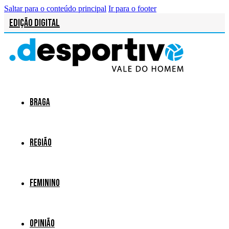
Saltar para o conteúdo principal
Ir para o footer
Edição Digital
Braga
Região
Feminino
Opinião