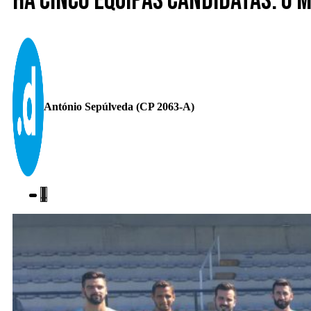
Há cinco equipas candidatas. O M
António Sepúlveda (CP 2063-A)