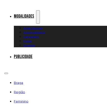
Modalidades
Artes Marciais
Automobilismo
Canoagem
Futsal
Diversos
Publicidade
Braga
Região
Feminino