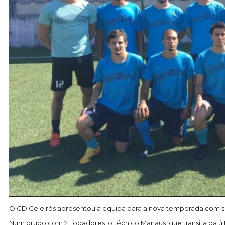
O CD Celeirós apresentou a equipa para a nova temporada com set
Num grupo com 21 jogadores, o técnico Manaus, que transita da ú