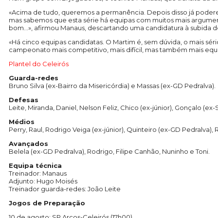
«Acima de tudo, queremos a permanência. Depois disso já poderem
mas sabemos que esta série há equipas com muitos mais argumento
bom…», afirmou Manaus, descartando uma candidatura à subida de
«Há cinco equipas candidatas. O Martim é, sem dúvida, o mais sér
campeonato mais competitivo, mais difícil, mas também mais equil
Plantel do Celeirós
Guarda-redes
Bruno Silva (ex-Bairro da Misericórdia) e Massas (ex-GD Pedralva).
Defesas
Leite, Miranda, Daniel, Nelson Feliz, Chico (ex-júnior), Gonçalo (ex
Médios
Perry, Raul, Rodrigo Veiga (ex-júnior), Quinteiro (ex-GD Pedralva), 
Avançados
Belela (ex-GD Pedralva), Rodrigo, Filipe Canhão, Nuninho e Toni.
Equipa técnica
Treinador: Manaus
Adjunto: Hugo Moisés
Treinador guarda-redes: João Leite
Jogos de Preparação
10 de agosto: SP Arcos-Celeirós (17h00)