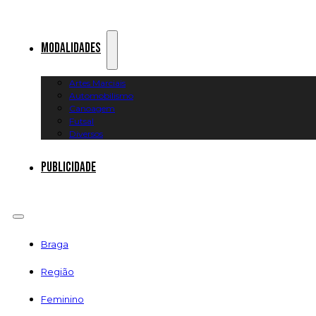
Modalidades
Artes Marciais
Automobilismo
Canoagem
Futsal
Diversos
Publicidade
Braga
Região
Feminino