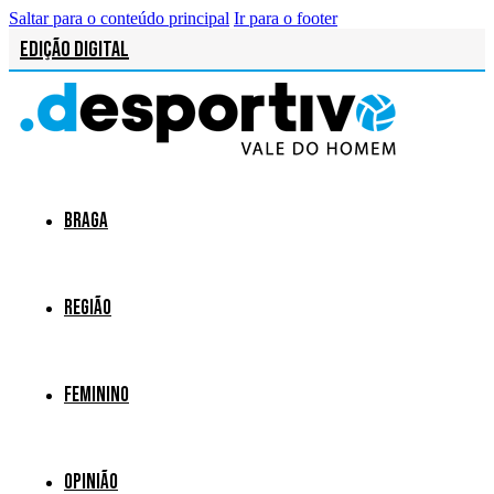
Saltar para o conteúdo principal
Ir para o footer
Edição Digital
Braga
Região
Feminino
Opinião