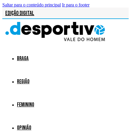
Saltar para o conteúdo principal
Ir para o footer
Edição Digital
Braga
Região
Feminino
Opinião