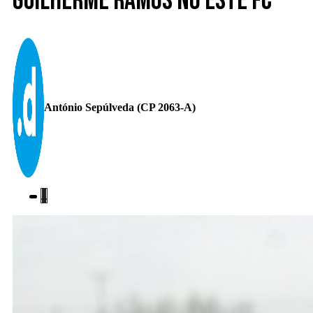
Guilherme Ramos no Este FC
António Sepúlveda (CP 2063-A)