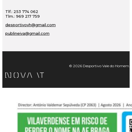
Tlf.: 253 774 062
Tlm.: 969 217 759
desportivovh@gmail.com
publineiva@gmail.com
© 2026 Desportivo Vale do Homem. Tod