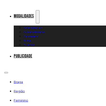
Modalidades
Artes Marciais
Automobilismo
Canoagem
Futsal
Diversos
Publicidade
Braga
Região
Feminino