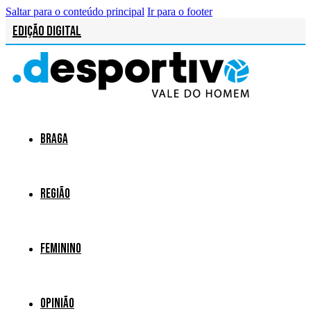
Saltar para o conteúdo principal
Ir para o footer
Edição Digital
Braga
Região
Feminino
Opinião