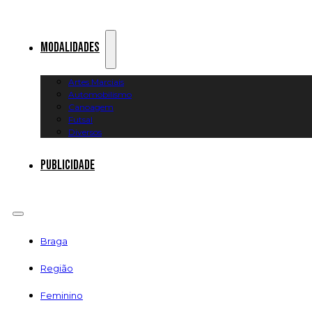
Modalidades
Artes Marciais
Automobilismo
Canoagem
Futsal
Diversos
Publicidade
Braga
Região
Feminino