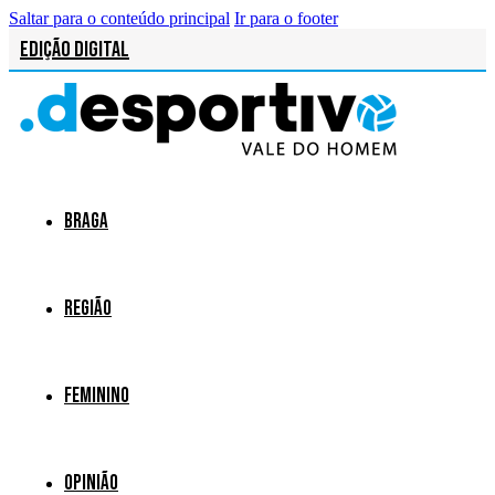
Saltar para o conteúdo principal
Ir para o footer
Edição Digital
Braga
Região
Feminino
Opinião