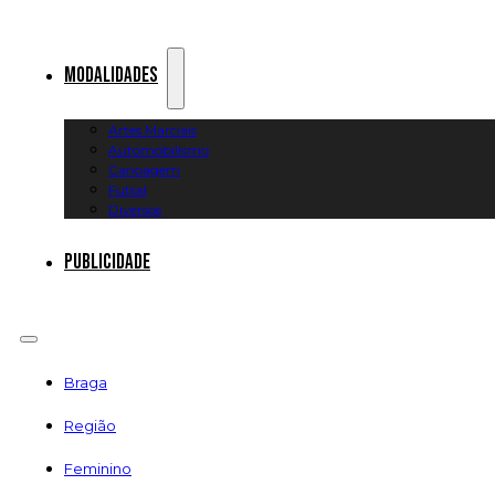
Modalidades
Artes Marciais
Automobilismo
Canoagem
Futsal
Diversos
Publicidade
Braga
Região
Feminino