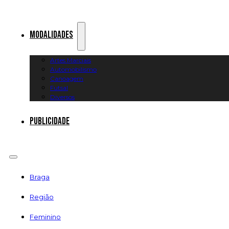
Modalidades
Artes Marciais
Automobilismo
Canoagem
Futsal
Diversos
Publicidade
Braga
Região
Feminino