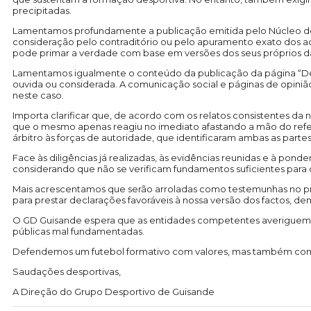
precipitadas.
Lamentamos profundamente a publicação emitida pelo Núcleo de Ár
consideração pelo contraditório ou pelo apuramento exato dos ac
pode primar a verdade com base em versões dos seus próprios d
Lamentamos igualmente o conteúdo da publicação da página “De 
ouvida ou considerada. A comunicação social e páginas de opinião
neste caso.
Importa clarificar que, de acordo com os relatos consistentes da no
que o mesmo apenas reagiu no imediato afastando a mão do referido
árbitro às forças de autoridade, que identificaram ambas as partes
Face às diligências já realizadas, às evidências reunidas e à po
considerando que não se verificam fundamentos suficientes para 
Mais acrescentamos que serão arroladas como testemunhas no proc
para prestar declarações favoráveis à nossa versão dos factos, de
O GD Guisande espera que as entidades competentes averiguem co
públicas mal fundamentadas.
Defendemos um futebol formativo com valores, mas também com ve
Saudações desportivas,
A Direção do Grupo Desportivo de Guisande