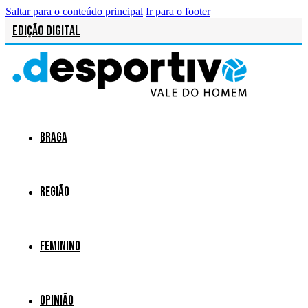
Saltar para o conteúdo principal
Ir para o footer
Edição Digital
Braga
Região
Feminino
Opinião