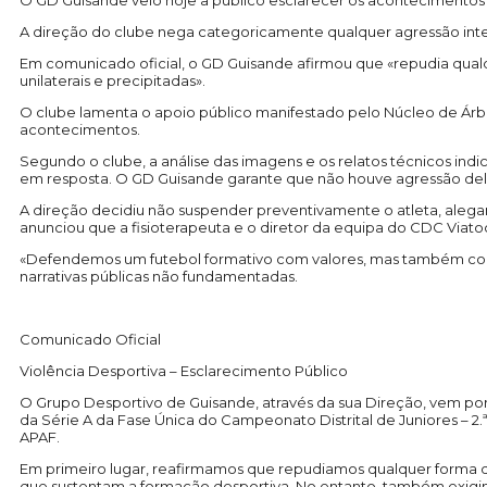
O GD Guisande veio hoje a público esclarecer os acontecimentos d
A direção do clube nega categoricamente qualquer agressão inten
Em comunicado oficial, o GD Guisande afirmou que «repudia qualq
unilaterais e precipitadas».
O clube lamenta o apoio público manifestado pelo Núcleo de Árbi
acontecimentos.
Segundo o clube, a análise das imagens e os relatos técnicos indic
em resposta. O GD Guisande garante que não houve agressão delibe
A direção decidiu não suspender preventivamente o atleta, alega
anunciou que a fisioterapeuta e o diretor da equipa do CDC Viato
«Defendemos um futebol formativo com valores, mas também com v
narrativas públicas não fundamentadas.
Comunicado Oficial
Violência Desportiva – Esclarecimento Público
O Grupo Desportivo de Guisande, através da sua Direção, vem por 
da Série A da Fase Única do Campeonato Distrital de Juniores – 2
APAF.
Em primeiro lugar, reafirmamos que repudiamos qualquer forma d
que sustentam a formação desportiva. No entanto, também exigimo