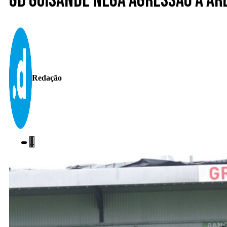
GD Guisande nega agressão a ár
Redação