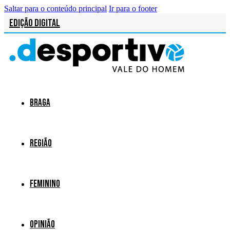
Saltar para o conteúdo principal
Ir para o footer
Edição Digital
Braga
Região
Feminino
Opinião