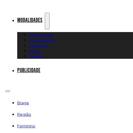
Modalidades
Artes Marciais
Automobilismo
Canoagem
Futsal
Diversos
Publicidade
Braga
Região
Feminino