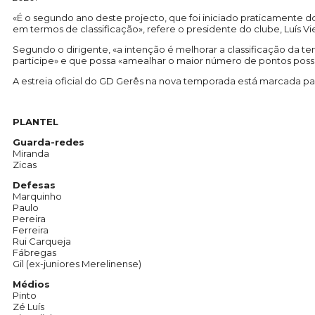
«É o segundo ano deste projecto, que foi iniciado praticamente
em termos de classificação», refere o presidente do clube, Luís Vie
Segundo o dirigente, «a intenção é melhorar a classificação da t
participe» e que possa «amealhar o maior número de pontos possí
A estreia oficial do GD Gerês na nova temporada está marcada para 
PLANTEL
Guarda-redes
Miranda
Zicas
Defesas
Marquinho
Paulo
Pereira
Ferreira
Rui Carqueja
Fábregas
Gil (ex-juniores Merelinense)
Médios
Pinto
Zé Luís