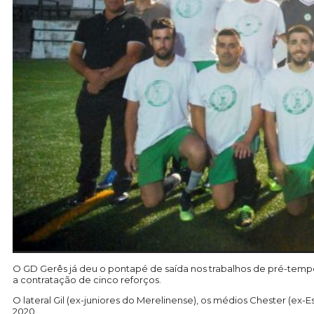
O GD Gerês já deu o pontapé de saída nos trabalhos de pré-tem
a contratação de cinco reforços.
O lateral Gil (ex-juniores do Merelinense), os médios Chester (ex-Es
2020.