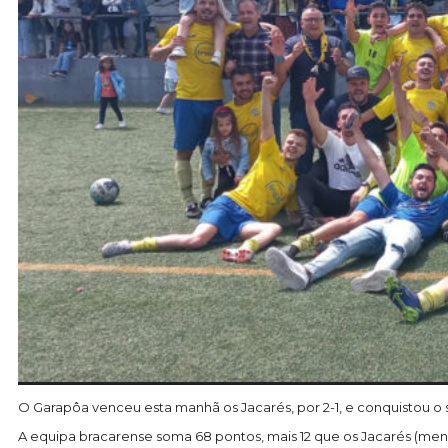
O Garapôa venceu esta manhã os Jacarés, por 2-1, e conquistou 
A equipa bracarense soma 68 pontos, mais 12 que os Jacarés (men