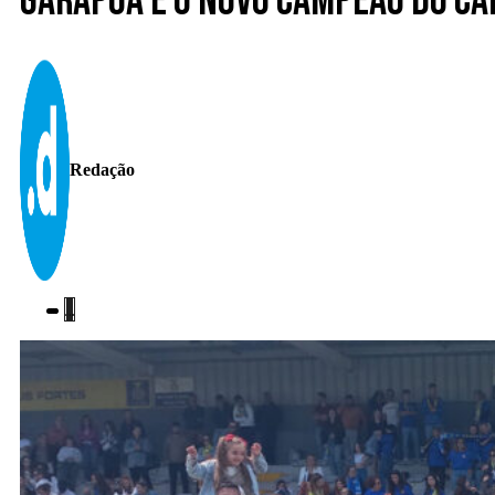
Garapôa é o novo campeão do C
Redação