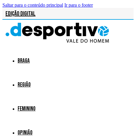
Saltar para o conteúdo principal
Ir para o footer
Edição Digital
Braga
Região
Feminino
Opinião