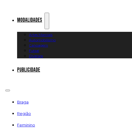
Modalidades
Artes Marciais
Automobilismo
Canoagem
Futsal
Diversos
Publicidade
Braga
Região
Feminino