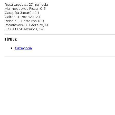
Resultados da 27.ª jornada
Malmequeres-Fiscal, 0-5
Garapôa-Jacarés, 2-1
Caires-U. Rodovia, 2-1
Penela-E. Ferreiros, 0-0
Imparáveis-EU Barreiro, 1-1
J. Gualtar-Besteiros, 3-2
Tópicos:
Categoria