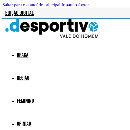
Saltar para o conteúdo principal
Ir para o footer
Edição Digital
Braga
Região
Feminino
Opinião