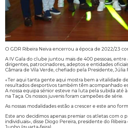
O GDR Ribeira Neiva encerrou a época de 2022/23 c
A IV Gala do clube juntou mais de 400 pessoas, entre a
dirigentes, patrocinadores, adeptos e entidades ofici
Câmara de Vila Verde, chefiado pela Presidente, Júlia
«Ter aqui tanta gente aqui mostra bem a vitalidade de
resultados desportivos também têm acompanhado es
A nossa equipa sénior esteve na luta pela subida até
na Taça. Os nossos juvenis foram campeões de série.
As nossas modalidades estão a crescer e este ano fo
Este ano decidimos apenas premiar os atletas com o p
individuais», disse Diogo Pereira, presidente do Ribeir
Junho (quarta-feira).