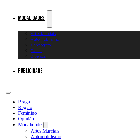
Modalidades
Artes Marciais
Automobilismo
Canoagem
Futsal
Diversos
Publicidade
Braga
Região
Feminino
Opinião
Modalidades
Artes Marciais
Automobilismo