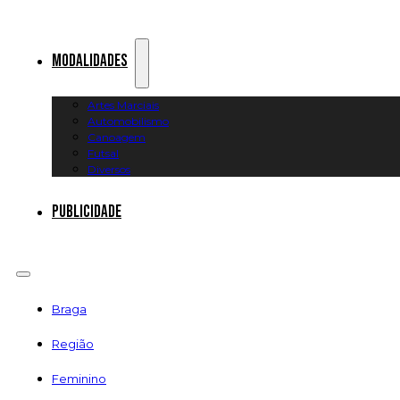
Modalidades
Artes Marciais
Automobilismo
Canoagem
Futsal
Diversos
Publicidade
Braga
Região
Feminino