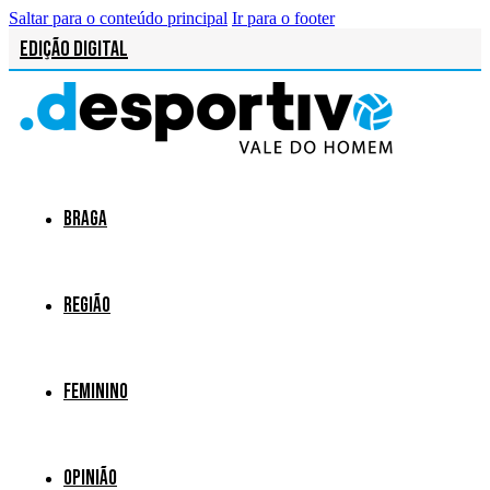
Saltar para o conteúdo principal
Ir para o footer
Edição Digital
Braga
Região
Feminino
Opinião