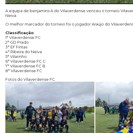
A equipa de benjamins A do Vilaverdense venceu o torneio Vilaverd
Neiva
O melhor marcador do torneio foi o jogador Araújo do Vilaverdens
Classificação
1° Vilaverdense FC
2° GD Prado
3° EF Fintas
4° Ribeira do Neiva
5° Vilarinho
6° Vilaverdense FC C
7° Vilaverdense FC B
8° Vilaverdense FC
Fotos do Vilaverdense FC