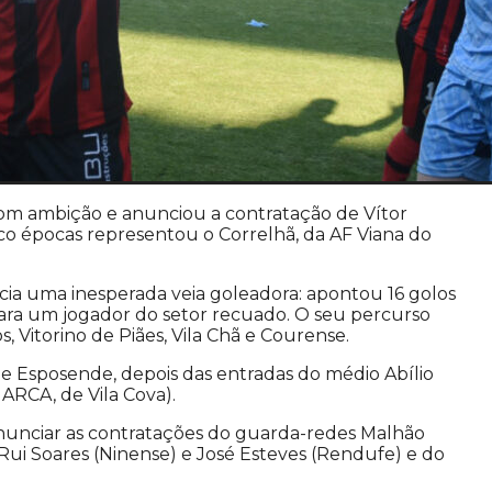
com ambição e anunciou a contratação de Vítor
nco épocas representou o Correlhã, da AF Viana do
ncia uma inesperada veia goleadora: apontou 16 golos
para um jogador do setor recuado. O seu percurso
, Vitorino de Piães, Vila Chã e Courense.
 de Esposende, depois das entradas do médio Abílio
ARCA, de Vila Cova).
anunciar as contratações do guarda-redes Malhão
Rui Soares (Ninense) e José Esteves (Rendufe) e do