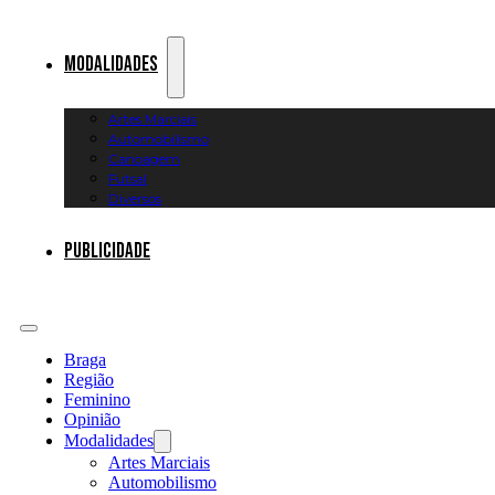
Modalidades
Artes Marciais
Automobilismo
Canoagem
Futsal
Diversos
Publicidade
Braga
Região
Feminino
Opinião
Modalidades
Artes Marciais
Automobilismo