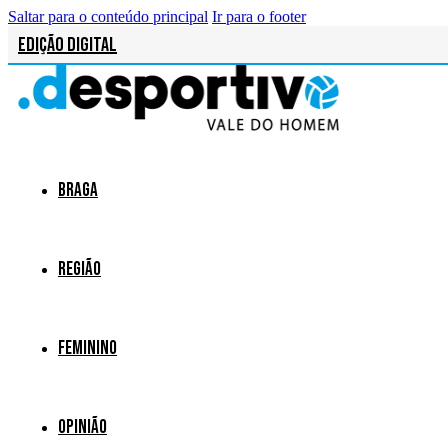
Saltar para o conteúdo principal
Ir para o footer
Edição Digital
Braga
Região
Feminino
Opinião