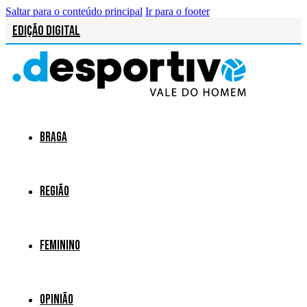
Saltar para o conteúdo principal
Ir para o footer
Edição Digital
Braga
Região
Feminino
Opinião