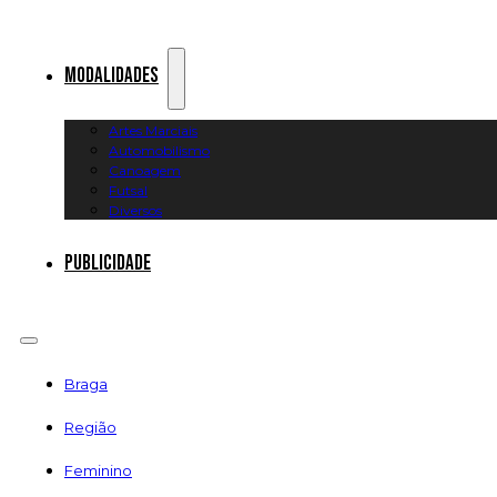
Modalidades
Artes Marciais
Automobilismo
Canoagem
Futsal
Diversos
Publicidade
Braga
Região
Feminino