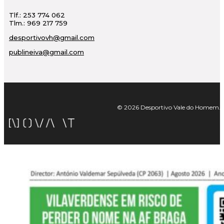
Tlf.: 253 774 062
Tlm.: 969 217 759
desportivovh@gmail.com
publineiva@gmail.com
© 2026 Desportivo Vale do Homem. Tod