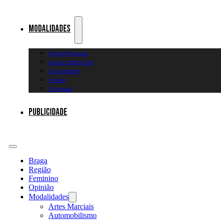
Modalidades
Artes Marciais
Automobilismo
Canoagem
Futsal
Diversos
Publicidade
Braga
Região
Feminino
Opinião
Modalidades
Artes Marciais
Automobilismo