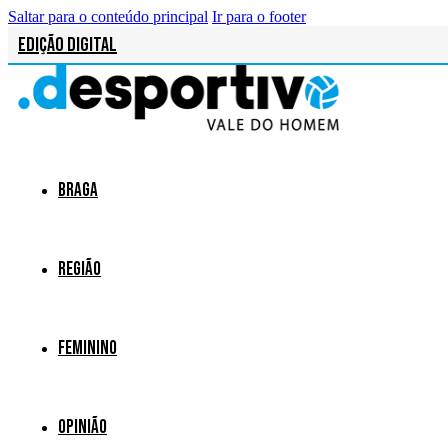
Saltar para o conteúdo principal
Ir para o footer
Edição Digital
Braga
Região
Feminino
Opinião