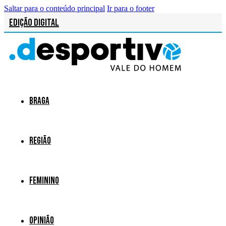
Saltar para o conteúdo principal
Ir para o footer
Edição Digital
Braga
Região
Feminino
Opinião