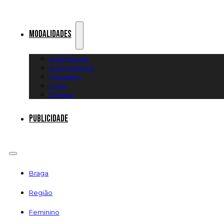
Modalidades
Artes Marciais
Automobilismo
Canoagem
Futsal
Diversos
Publicidade
Braga
Região
Feminino