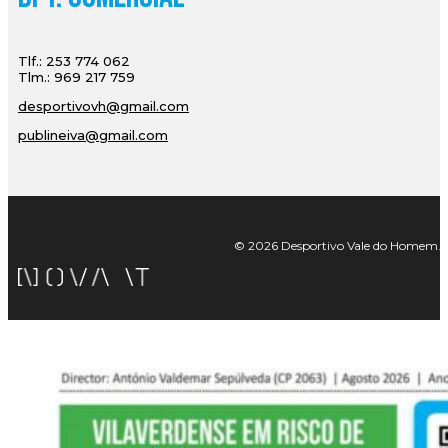
Tlf.: 253 774 062
Tlm.: 969 217 759
desportivovh@gmail.com
publineiva@gmail.com
© 2026 Desportivo Vale do Homem. Tod