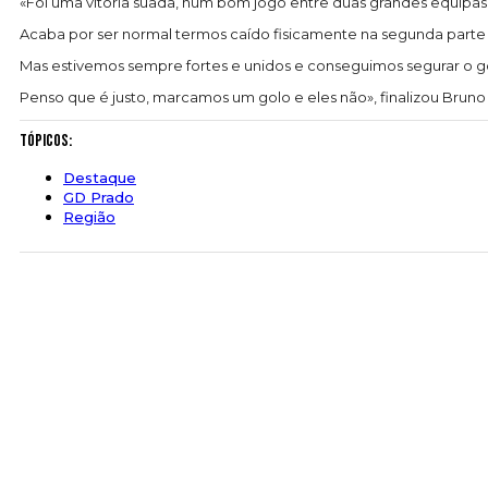
«Foi uma vitória suada, num bom jogo entre duas grandes equipas.
Acaba por ser normal termos caído fisicamente na segunda parte
Mas estivemos sempre fortes e unidos e conseguimos segurar o g
Penso que é justo, marcamos um golo e eles não», finalizou Bruno 
Tópicos:
Destaque
GD Prado
Região