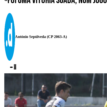
«Foi uma vitória suada, num jog
António Sepúlveda (CP 2063-A)