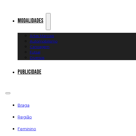
Modalidades
Artes Marciais
Automobilismo
Canoagem
Futsal
Diversos
Publicidade
Braga
Região
Feminino