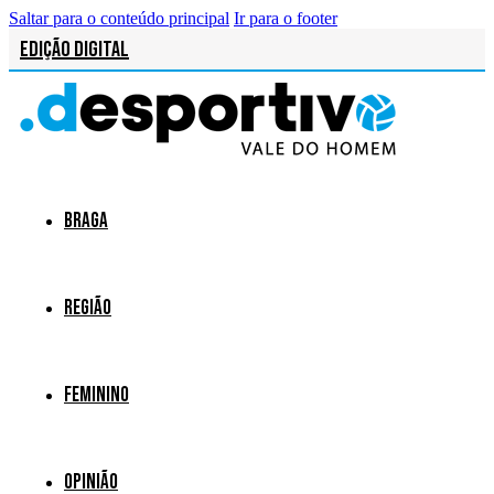
Saltar para o conteúdo principal
Ir para o footer
Edição Digital
Braga
Região
Feminino
Opinião