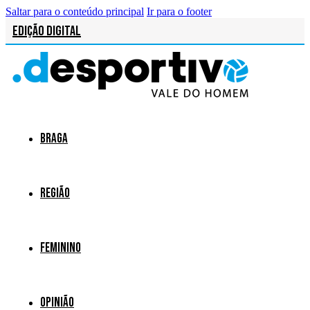
Saltar para o conteúdo principal
Ir para o footer
Edição Digital
Braga
Região
Feminino
Opinião