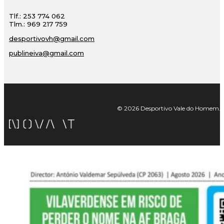
Tlf.: 253 774 062
Tlm.: 969 217 759
desportivovh@gmail.com
publineiva@gmail.com
© 2026 Desportivo Vale do Homem. Tod