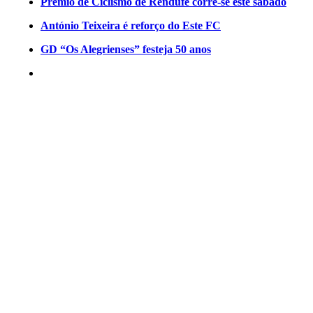
Prémio de Ciclismo de Rendufe corre-se este sábado
António Teixeira é reforço do Este FC
GD “Os Alegrienses” festeja 50 anos