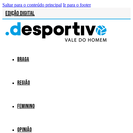
Saltar para o conteúdo principal
Ir para o footer
Edição Digital
Braga
Região
Feminino
Opinião