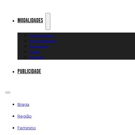
Modalidades
Artes Marciais
Automobilismo
Canoagem
Futsal
Diversos
Publicidade
Braga
Região
Feminino