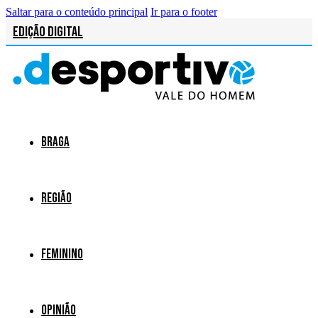
Saltar para o conteúdo principal
Ir para o footer
Edição Digital
Braga
Região
Feminino
Opinião