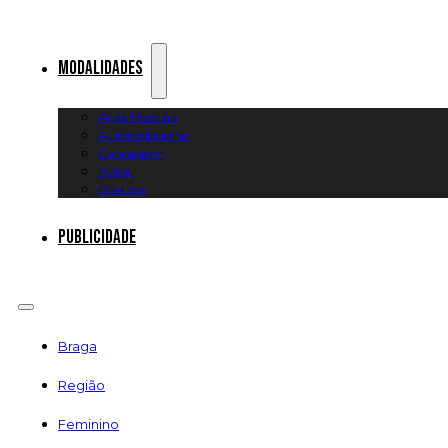
Modalidades
Artes Marciais
Automobilismo
Canoagem
Futsal
Diversos
Publicidade
Braga
Região
Feminino