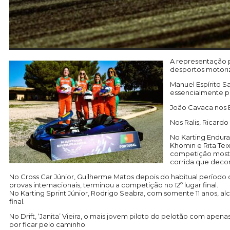
A representação 
desportos motori
Manuel Espírito S
essencialmente pa
João Cavaca nos E
Nos Ralis, Ricard
No Karting Endura
Khomin e Rita Tei
competição mostro
corrida que decor
No Cross Car Júnior, Guilherme Matos depois do habitual período 
provas internacionais, terminou a competição no 12º lugar final.
No Karting Sprint Júnior, Rodrigo Seabra, com somente 11 anos, alca
final.
No Drift, ‘Janita’ Vieira, o mais jovem piloto do pelotão com ape
por ficar pelo caminho.