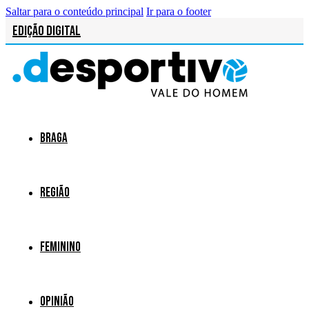
Saltar para o conteúdo principal
Ir para o footer
Edição Digital
Braga
Região
Feminino
Opinião