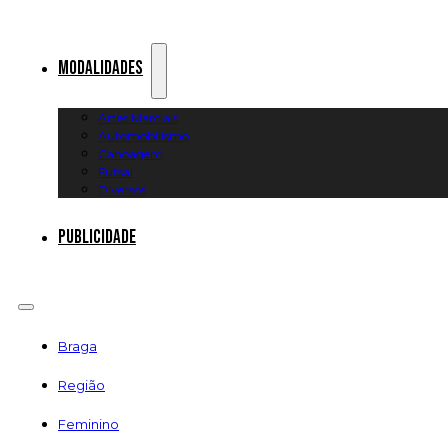
Modalidades
Artes Marciais
Automobilismo
Canoagem
Futsal
Diversos
Publicidade
Braga
Região
Feminino