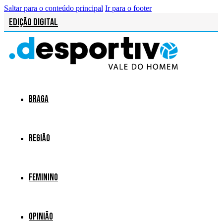
Saltar para o conteúdo principal
Ir para o footer
Edição Digital
Braga
Região
Feminino
Opinião