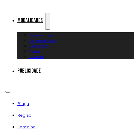
Modalidades
Artes Marciais
Automobilismo
Canoagem
Futsal
Diversos
Publicidade
Braga
Região
Feminino