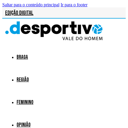
Saltar para o conteúdo principal
Ir para o footer
Edição Digital
Braga
Região
Feminino
Opinião