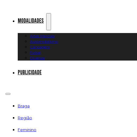
Modalidades
Artes Marciais
Automobilismo
Canoagem
Futsal
Diversos
Publicidade
Braga
Região
Feminino