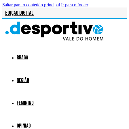
Saltar para o conteúdo principal
Ir para o footer
Edição Digital
Braga
Região
Feminino
Opinião