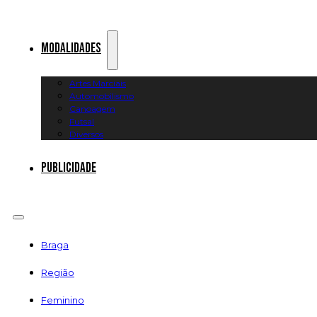
Modalidades
Artes Marciais
Automobilismo
Canoagem
Futsal
Diversos
Publicidade
Braga
Região
Feminino