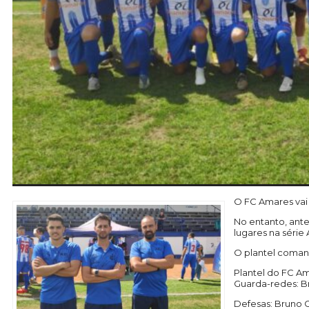
O FC Amares vai
No entanto, ante
lugares na série
O plantel comand
Plantel do FC A
Guarda-redes: Br
Defesas: Bruno C