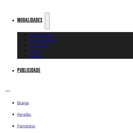
Modalidades
Artes Marciais
Automobilismo
Canoagem
Futsal
Diversos
Publicidade
Braga
Região
Feminino