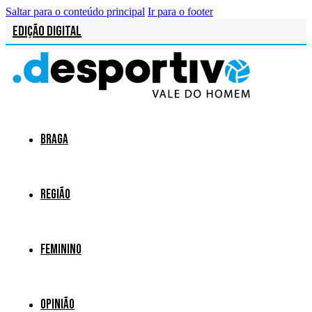
Saltar para o conteúdo principal
Ir para o footer
Edição Digital
Braga
Região
Feminino
Opinião