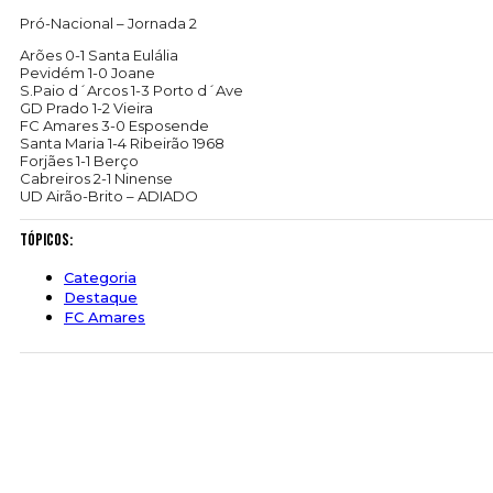
Pró-Nacional – Jornada 2
Arões 0-1 Santa Eulália
Pevidém 1-0 Joane
S.Paio d´Arcos 1-3 Porto d´Ave
GD Prado 1-2 Vieira
FC Amares 3-0 Esposende
Santa Maria 1-4 Ribeirão 1968
Forjães 1-1 Berço
Cabreiros 2-1 Ninense
UD Airão-Brito – ADIADO
Tópicos:
Categoria
Destaque
FC Amares