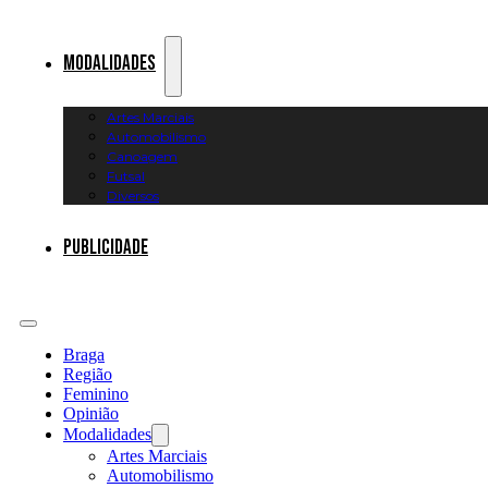
Modalidades
Artes Marciais
Automobilismo
Canoagem
Futsal
Diversos
Publicidade
Braga
Região
Feminino
Opinião
Modalidades
Artes Marciais
Automobilismo