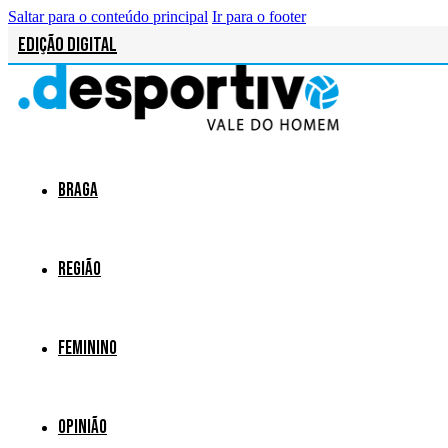
Saltar para o conteúdo principal
Ir para o footer
Edição Digital
Braga
Região
Feminino
Opinião