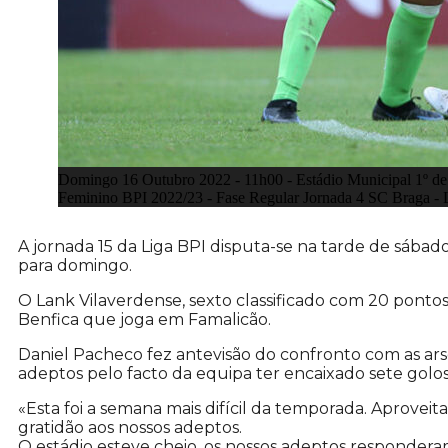
Domingo 16 Outubro 2022 - 11h00 - Estádio Municipal 1º d
Feminino BPI 2022/23 - Fase Regular Jornada 4 SC Braga - 
A jornada 15 da Liga BPI disputa-se na tarde de sáb
para domingo.
O Lank Vilaverdense, sexto classificado com 20 ponto
Benfica que joga em Famalicão.
Daniel Pacheco fez antevisão do confronto com as ars
adeptos pelo facto da equipa ter encaixado sete golo
«Esta foi a semana mais difícil da temporada. Aprovei
gratidão aos nossos adeptos.
O estádio esteve cheio, os nossos adeptos responder