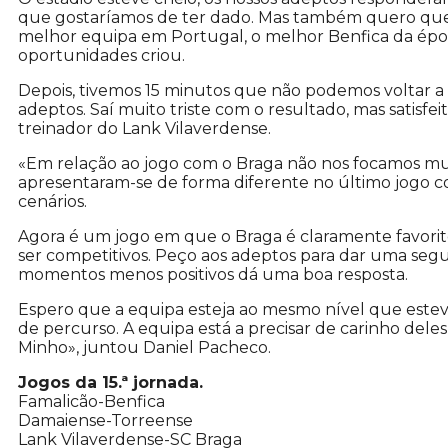
que gostaríamos de ter dado. Mas também quero q
melhor equipa em Portugal, o melhor Benfica da époc
oportunidades criou.
Depois, tivemos 15 minutos que não podemos voltar a t
adeptos. Saí muito triste com o resultado, mas satisf
treinador do Lank Vilaverdense.
«Em relação ao jogo com o Braga não nos focamos muit
apresentaram-se de forma diferente no último jogo c
cenários.
Agora é um jogo em que o Braga é claramente favorit
ser competitivos. Peço aos adeptos para dar uma se
momentos menos positivos dá uma boa resposta.
Espero que a equipa esteja ao mesmo nível que estev
de percurso. A equipa está a precisar de carinho de
Minho», juntou Daniel Pacheco.
Jogos da 15.ª jornada.
Famalicão-Benfica
Damaiense-Torreense
Lank Vilaverdense-SC Braga