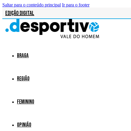
Saltar para o conteúdo principal
Ir para o footer
Edição Digital
Braga
Região
Feminino
Opinião