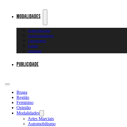
Modalidades
Artes Marciais
Automobilismo
Canoagem
Futsal
Diversos
Publicidade
Braga
Região
Feminino
Opinião
Modalidades
Artes Marciais
Automobilismo