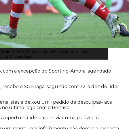
e Maio (POR) (Braga) - SportTv 6 Camp. Nacional
Länk Vilaverdense
ado, com a excepção do Sporting-Amora, agendado
s, recebe o SC Braga, segundo com 32, a dez do líder
enalistas e deixou um «pedido de desculpas» aos
s no último jogo com o Benfica.
ta a oportunidade para enviar uma palavra de
am em massa, mas infelizmente não demos a resposta