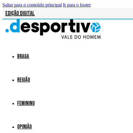
Saltar para o conteúdo principal
Ir para o footer
Edição Digital
Braga
Região
Feminino
Opinião