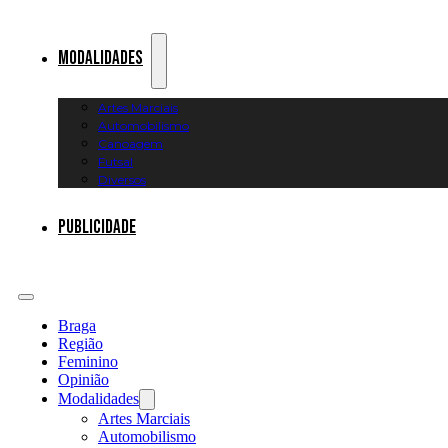
Modalidades
Artes Marciais
Automobilismo
Canoagem
Futsal
Diversos
Publicidade
Braga
Região
Feminino
Opinião
Modalidades
Artes Marciais
Automobilismo